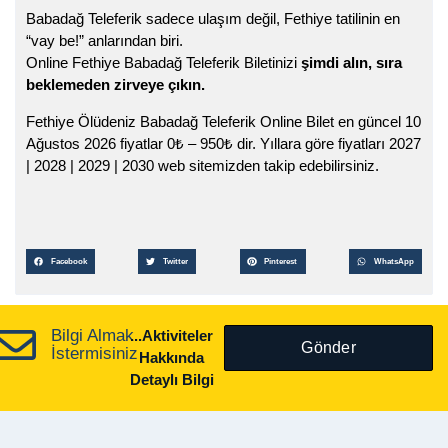
Babadağ Teleferik sadece ulaşım değil, Fethiye tatilinin en
“vay be!” anlarından biri.
Online Fethiye Babadağ Teleferik Biletinizi
şimdi alın, sıra
beklemeden zirveye çıkın.
Fethiye Ölüdeniz Babadağ Teleferik Online Bilet en güncel 10
Ağustos 2026 fiyatlar
0
₺
–
950
₺
dir. Yıllara göre fiyatları 2027
| 2028 | 2029 | 2030 web sitemizden takip edebilirsiniz.
Facebook
Twitter
Pinterest
WhatsApp
Bilgi Almak
...Aktiviteler
Gönder
İstermisiniz
Hakkında
Detaylı Bilgi