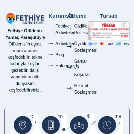
Kurumsal
Ödeme
Türsab
Fethiye
Gizlilik
Fethiye Ölüdeniz
Aktiviteleri
Politikası
Yamaç Paraşütü
yle
Aktiviteler
Üyelik
Ölüdeniz’in eşsiz
Sözleşmesi
manzarasını
Blog
keşfedebilir, tekne
Şartlar
turlarıyla koyları
Hakkımızda
ve
gezebilir, dalış
Koşullar
yaparak su altı
dünyasını
Hizmet
keşfedebilirsiniz..
Sözleşmesi
Adres:
Telefon
E-Mail:
Çalışma
Fethiye /
:
Info@tatil365gun.com
Saatleri:
Muğla
05337486460
Pzt -