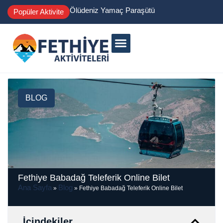
Ölüdeniz Yamaç Paraşütü
Popüler Aktivite
BLOG
Fethiye Babadağ Teleferik Online Bilet
Ana Sayfa
Blog
»
»
Fethiye Babadağ Teleferik Online Bilet
İçindekiler