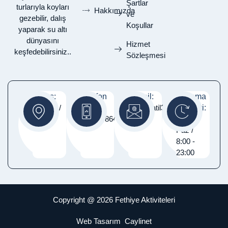
Şartlar
turlarıyla koyları
Hakkımızda
ve
gezebilir, dalış
Koşullar
yaparak su altı
dünyasını
Hizmet
keşfedebilirsiniz..
Sözleşmesi
Adres:
Telefon
E-Mail:
Çalışma
Fethiye /
:
Info@tatil365gun.com
Saatleri:
Muğla
05337486460
Pzt -
Paz /
8:00 -
23:00
Copyright @ 2026 Fethiye Aktiviteleri
Web Tasarım
Caylinet