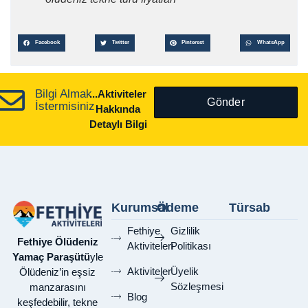
Facebook
Twitter
Pinterest
WhatsApp
Bilgi Almak
...Aktiviteler
Gönder
İstermisiniz
Hakkında
Detaylı Bilgi
Kurumsal
Ödeme
Türsab
Fethiye
Gizlilik
Fethiye Ölüdeniz
Aktiviteleri
Politikası
Yamaç Paraşütü
yle
Aktiviteler
Üyelik
Ölüdeniz’in eşsiz
Sözleşmesi
manzarasını
Blog
keşfedebilir, tekne